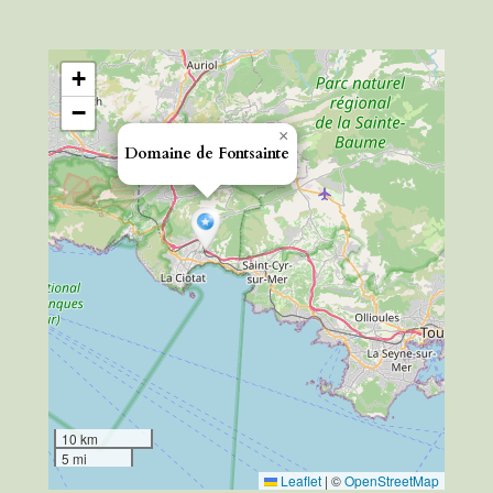
+
−
×
Domaine de Fontsainte
10 km
5 mi
Leaflet
|
©
OpenStreetMap